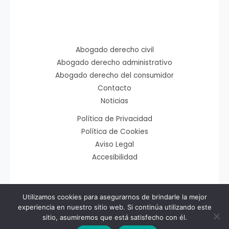
Abogado derecho civil
Abogado derecho administrativo
Abogado derecho del consumidor
Contacto
Noticias
Política de Privacidad
Política de Cookies
Aviso Legal
Accesibilidad
Utilizamos cookies para asegurarnos de brindarle la mejor
Copyright © 2026 Bustillo y Lamban Asociados
experiencia en nuestro sitio web. Si continúa utilizando este
sitio, asumiremos que está satisfecho con él.
Desarrollado por
Memorándum Multimedia