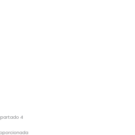
 apartado 4
roporcionada