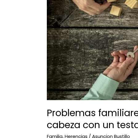
claro
Problemas familiare
cabeza con un test
Familia
,
Herencias
/
Asuncion Bustillo